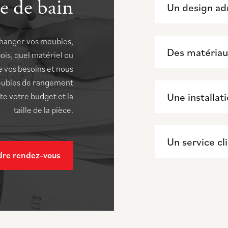
e de bain
Un design ad
 changer vos meubles,
Des matériau
is, quel matériel ou
e vos besoins et nous
eubles de rangement
Une installat
te votre budget et la
taille de la pièce.
Un service cl
dre rendez-vous