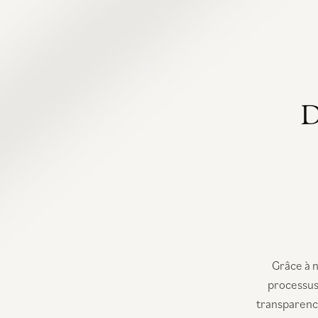
D
Grâce à n
processus
transparence